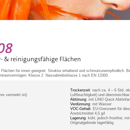
08
r- & reinigungsfähige Flächen
Flächen für innen geeignet. Struktur erhaltend und schmutzunempfindlich. Be
Kontrastvermögen: Klasse 2. Nassabriebsklasse 1 nach EN 13300.
Trockenzeit
: nach ca. 4 – 6 Std. o
res vermerkt ist)
Luftfeuchtigkeit) und überstreichba
Abtönung
: mit LINO Quick Abtönfa
Verdünnung
: mit Wasser
VOC-Gehalt
: EU-Grenzwert für dies
Anstrichmittel 4,5 g/l
Lagerung
: kühl, jedoch frostfrei; 
Originalgebinde lagerfähig