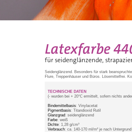
Latexfarbe 44
für seidenglänzende, strapazie
Seidenglänzend. Besonders für stark beanspruchte 
Flure, Treppenhäuser und Büros. Lösemittelfrei. 
TECHNISCHE DATEN
(- wurden bei + 20°C ermittelt, sofern nichts ande
Bindemittelbasis
: Vinylacetat
Pigmentbasis
: Titandioxid Rutil
Glanzgrad
: seidenglänzend
Farbe
: weiß
Dichte
: 1,28 g/cm³
Verbrauch
: ca. 140-170 ml/m² je nach Untergrund