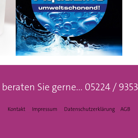
 beraten Sie gerne... 05224 / 935
Kontakt
__
Impressum
__
Datenschutzerklärung
__
AGB