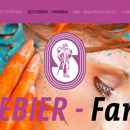
IT SYSTEM
SÖTEBIER - FARBEN
HM - BAUTENSCHUTZ
LUR
E
B
I
E
R
-
F
a