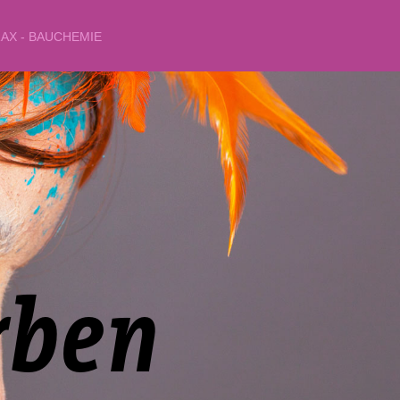
AX - BAUCHEMIE
r
b
e
n