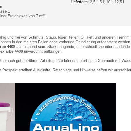
Lieferform
: 2,5 l; 5 l; 10 l; 12,5 l
en
asse 1
ner Ergiebigkeit von 7 m²/l
ig und frei von Schmutz, Staub, losen Teilen, Öl, Fett und anderen Trennmitt
können in den meisten Fällen ohne vorherige Grundierung aufgebracht werden
arbe 4408
ausreichend sein. Stark saugende, unterschiedliche oder sandende
exfarbe 4408
unverdünnt aufbringen.
r Gebrauch gut aufrühren. Arbeitsgeräte können sofort nach Gebrauch mit Wass
sem Prospekt erteilten Auskünfte, Ratschläge und Hinweise haften wir ausschl