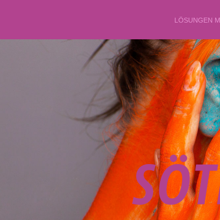
LÖSUNGEN M
S
Ö
T