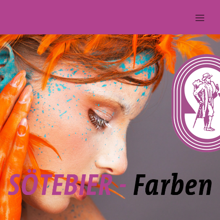
S
Ö
T
E
B
I
E
R
-
F
a
r
b
e
n