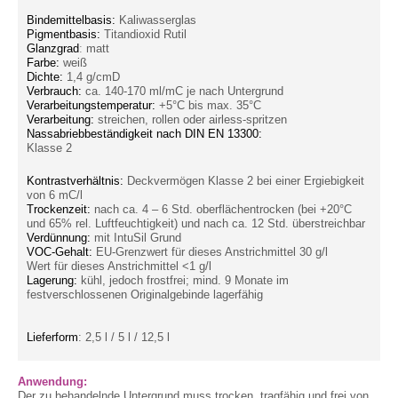
Bindemittelbasis:
Kaliwasserglas
Pigmentbasis:
Titandioxid Rutil
Glanzgrad
:
matt
Farbe:
weiß
Dichte:
1,4 g/cmD
Verbrauch:
ca. 140-170 ml/mC je nach Untergrund
Verarbeitungstemperatur:
+5°C bis max. 35°C
Verarbeitung:
streichen, rollen oder airless-spritzen
Nassabriebbeständigkeit nach DIN EN 13300:
Klasse 2
Kontrastverhältnis:
Deckvermögen Klasse 2 bei einer Ergiebigkeit
von 6 mC/l
Trockenzeit:
nach ca. 4 – 6 Std. oberflächentrocken (bei +20°C
und 65% rel. Luftfeuchtigkeit) und nach ca. 12 Std. überstreichbar
Verdünnung:
mit IntuSil Grund
VOC-Gehalt:
EU-Grenzwert für dieses Anstrichmittel 30 g/l
Wert für dieses Anstrichmittel <1 g/l
Lagerung:
kühl, jedoch frostfrei; mind. 9 Monate im
festverschlossenen Originalgebinde lagerfähig
Lieferform
: 2,5 l / 5 l / 12,5 l
Anwendung:
Der zu behandelnde Untergrund muss trocken, tragfähig und frei von