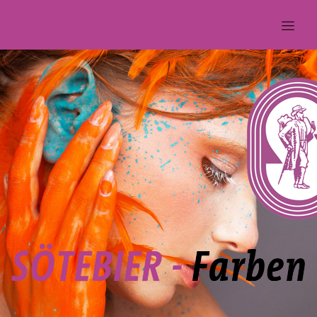
S
Ö
T
E
B
I
E
R
-
F
a
r
b
e
n