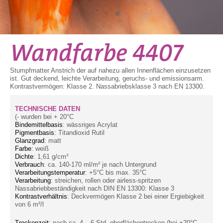
Wandfarbe 4407
Stumpfmatter Anstrich der auf nahezu allen Innenflächen einzusetzen
ist. Gut deckend, leichte Verarbeitung, geruchs- und emissionsarm.
Kontrastvermögen: Klasse 2. Nassabriebsklasse 3 nach EN 13300.
TECHNISCHE DATEN
(- wurden bei + 20°C
Bindemittelbasis
: wässriges Acrylat
Pigmentbasis
: Titandioxid Rutil
Glanzgrad
: matt
Farbe
: weiß
Dichte
: 1,61 g/cm³
Verbrauch
: ca. 140-170 ml/m² je nach Untergrund
Verarbeitungstemperatur
: +5°C bis max. 35°C
Verarbeitung
: streichen, rollen oder airless-spritzen
Nassabriebbeständigkeit nach DIN EN 13300: Klasse 3
Kontrastverhältnis
: Deckvermögen Klasse 2 bei einer Ergiebigkeit
von 6 m²/l
Trockenzeit
: nach ca. 4 – 6 Std. oberflächentrocken (bei +20°C