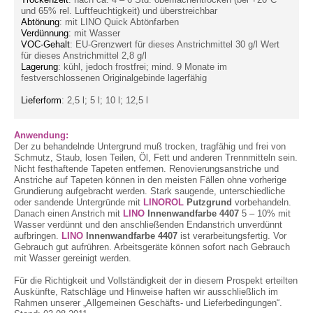
und 65% rel. Luftfeuchtigkeit) und überstreichbar
Abtönung
: mit LINO Quick Abtönfarben
Verdünnung
: mit Wasser
VOC-Gehalt
: EU-Grenzwert für dieses Anstrichmittel 30 g/l Wert
für dieses Anstrichmittel 2,8 g/l
Lagerung
: kühl, jedoch frostfrei; mind. 9 Monate im
festverschlossenen Originalgebinde lagerfähig
Lieferform
: 2,5 l; 5 l; 10 l; 12,5 l
Anwendung:
Der zu behandelnde Untergrund muß trocken, tragfähig und frei von
Schmutz, Staub, losen Teilen, Öl, Fett und anderen Trennmitteln sein.
Nicht festhaftende Tapeten entfernen. Renovierungsanstriche und
Anstriche auf Tapeten können in den meisten Fällen ohne vorherige
Grundierung aufgebracht werden. Stark saugende, unterschiedliche
oder sandende Untergründe mit
LINOROL
Putzgrund
vorbehandeln.
Danach einen Anstrich mit
LINO
Innenwandfarbe 4407
5 – 10% mit
Wasser verdünnt und den anschließenden Endanstrich unverdünnt
aufbringen.
LINO
Innenwandfarbe 4407
ist verarbeitungsfertig. Vor
Gebrauch gut aufrühren. Arbeitsgeräte können sofort nach Gebrauch
mit Wasser gereinigt werden.
Für die Richtigkeit und Vollständigkeit der in diesem Prospekt erteilten
Auskünfte, Ratschläge und Hinweise haften wir ausschließlich im
Rahmen unserer „Allgemeinen Geschäfts- und Lieferbedingungen“.