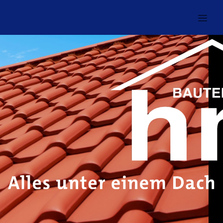
A
l
l
e
s
u
n
t
e
r
e
i
n
e
m
D
a
c
h