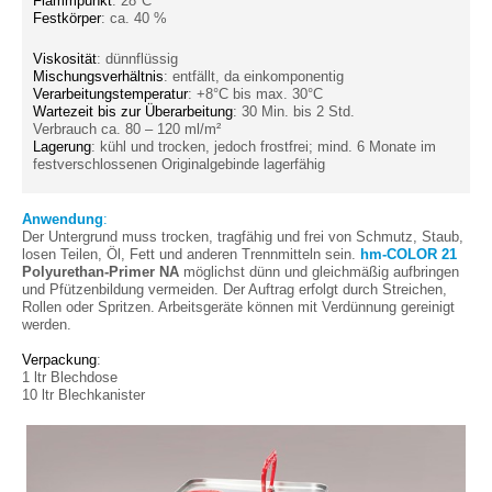
Flammpunkt
: 28°C
Festkörper
: ca. 40 %
Viskosität
: dünnflüssig
Mischungsverhältnis
: entfällt, da einkomponentig
Verarbeitungstemperatur
: +8°C bis max. 30°C
Wartezeit bis zur Überarbeitung
: 30 Min. bis 2 Std.
Verbrauch ca. 80 – 120 ml/m²
Lagerung
: kühl und trocken, jedoch frostfrei; mind. 6 Monate im
festverschlossenen Originalgebinde lagerfähig
Anwendung
:
Der Untergrund muss trocken, tragfähig und frei von Schmutz, Staub,
losen Teilen, Öl, Fett und anderen Trennmitteln sein.
hm-COLOR 21
Polyurethan-Primer NA
möglichst dünn und gleichmäßig aufbringen
und Pfützenbildung vermeiden. Der Auftrag erfolgt durch Streichen,
Rollen oder Spritzen. Arbeitsgeräte können mit Verdünnung gereinigt
werden.
Verpackung
:
1 ltr Blechdose
10 ltr Blechkanister